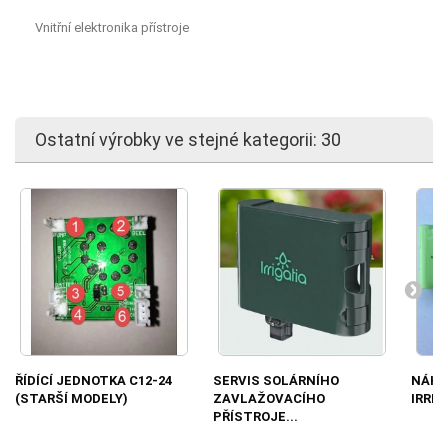
Vnitřní elektronika přístroje
Ostatní výrobky ve stejné kategorii: 30
ŘÍDÍCÍ JEDNOTKA C12-24
SERVIS SOLÁRNÍHO
NÁHR
(STARŠÍ MODELY)
ZAVLAŽOVACÍHO
IRRIG
PŘÍSTROJE...