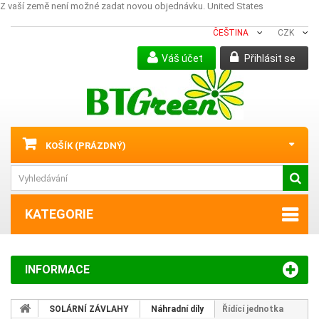
Z vaší země není možné zadat novou objednávku.
United States
ČEŠTINA
CZK
Váš účet
Přihlásit se
KOŠÍK
(PRÁZDNÝ)
KATEGORIE
INFORMACE
SOLÁRNÍ ZÁVLAHY
Náhradní díly
Řídící jednotka