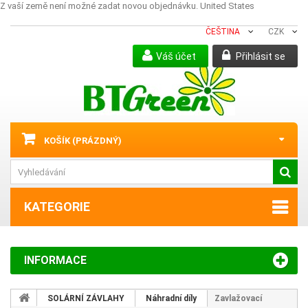
Z vaší země není možné zadat novou objednávku.
United States
ČEŠTINA
CZK
Váš účet
Přihlásit se
KOŠÍK
(PRÁZDNÝ)
KATEGORIE
INFORMACE
SOLÁRNÍ ZÁVLAHY
Náhradní díly
Zavlažovací