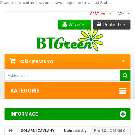
Z vaší země není možné zadat novou objednávku.
United States
ČEŠTINA
CZK
Váš účet
Přihlásit se
KOŠÍK
(PRÁZDNÝ)
KATEGORIE
INFORMACE
SOLÁRNÍ ZÁVLAHY
Náhradní díly
Pro SOL C18-36 Q