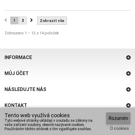
1
2
Zobrazit vše
Zobrazeno 1 – 12 z 14 položek
INFORMACE
MŮJ ÚČET
NÁSLEDUJTE NÁS
KONTAKT
Tento web využívá cookies
Rozumím
Tyto webové stránky ukládají v souladu se zákony na
vaše zařízení soubory, obecně nazývané cookies.
O cookies
© 2014 BTGreen / design and code
PrestaProfi
Používáním těchto stránek s tím vyjadřujete souhlas.