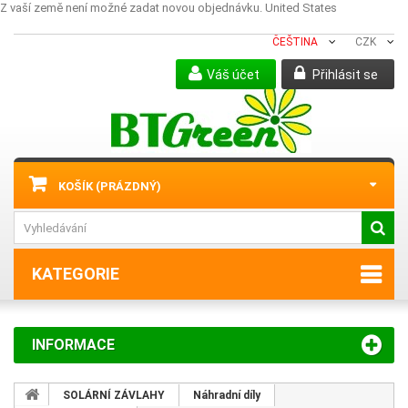
Z vaší země není možné zadat novou objednávku.
United States
ČEŠTINA
CZK
Váš účet
Přihlásit se
KOŠÍK
(PRÁZDNÝ)
KATEGORIE
INFORMACE
SOLÁRNÍ ZÁVLAHY
Náhradní díly