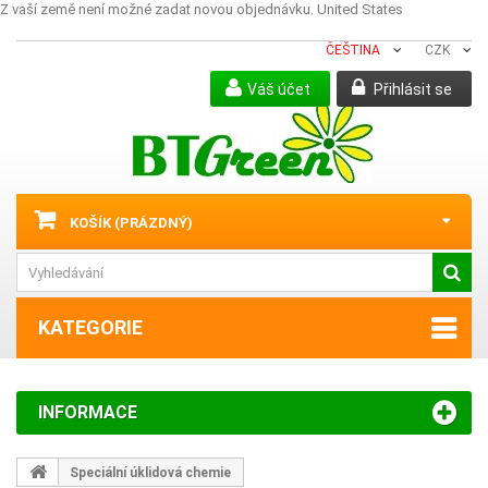
Z vaší země není možné zadat novou objednávku.
United States
ČEŠTINA
CZK
Váš účet
Přihlásit se
KOŠÍK
(PRÁZDNÝ)
KATEGORIE
INFORMACE
Speciální úklidová chemie