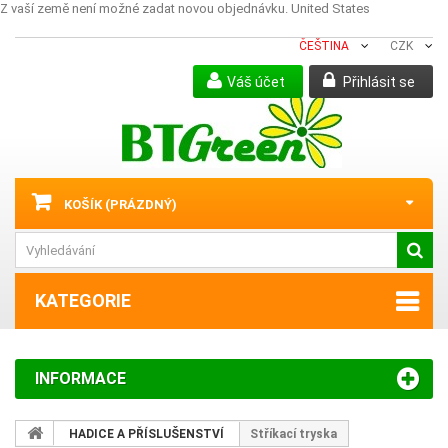
Z vaší země není možné zadat novou objednávku.
United States
ČEŠTINA
CZK
Váš účet
Přihlásit se
KOŠÍK
(PRÁZDNÝ)
KATEGORIE
INFORMACE
HADICE A PŘÍSLUŠENSTVÍ
Stříkací tryska