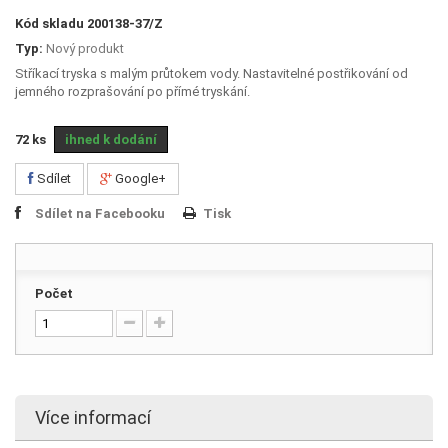
Kód skladu
200138-37/Z
Typ:
Nový produkt
Stříkací tryska s malým průtokem vody. Nastavitelné postřikování od
jemného rozprašování po přímé tryskání.
72
ks
ihned k dodání
Sdílet
Google+
Sdílet na Facebooku
Tisk
Počet
Více informací