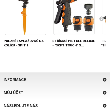
PULZNÍ ZAVLAŽOVAČ NA
STŘÍKACÍ PISTOLE DELUXE
TRAV
KOLÍKU - SPIT 1
- "SOFT TOUCH" S...
"SIDE
INFORMACE
MŮJ ÚČET
NÁSLEDUJTE NÁS