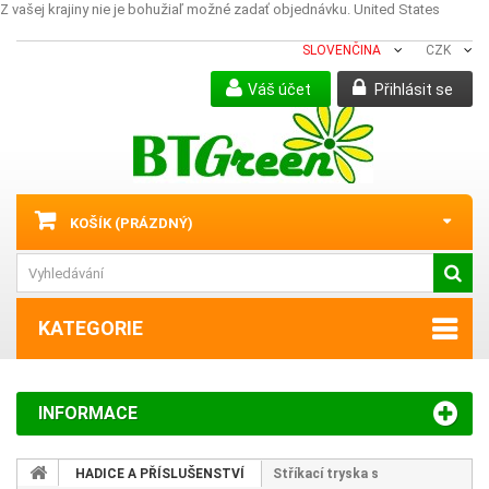
Z vašej krajiny nie je bohužiaľ možné zadať objednávku.
United States
SLOVENČINA
CZK
Váš účet
Přihlásit se
KOŠÍK
(PRÁZDNÝ)
KATEGORIE
INFORMACE
HADICE A PŘÍSLUŠENSTVÍ
Stříkací tryska s