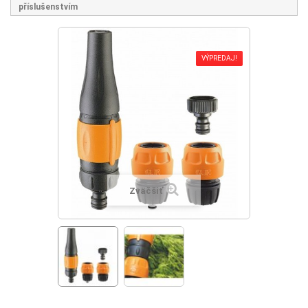
příslušenstvím
VÝPREDAJ!
Zväčšiť