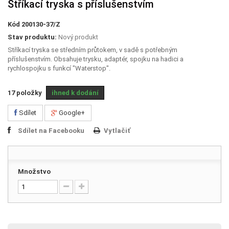
Stříkací tryska s příslušenstvím
Kód
200130-37/Z
Stav produktu:
Nový produkt
Stříkací tryska se středním průtokem, v sadě s potřebným
příslušenstvím. Obsahuje trysku, adaptér, spojku na hadici a
rychlospojku s funkcí "Waterstop".
17
položky
ihned k dodání
Sdílet
Google+
Sdílet na Facebooku
Vytlačiť
Množstvo