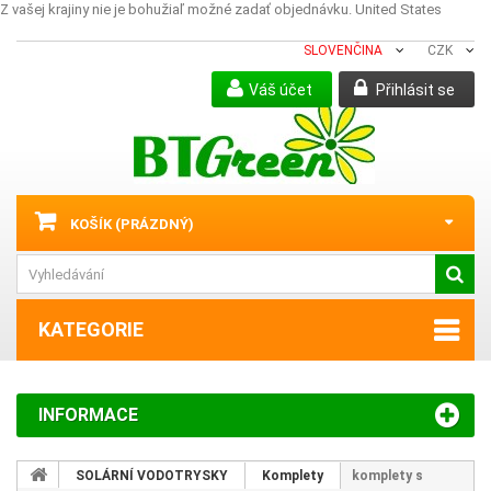
Z vašej krajiny nie je bohužiaľ možné zadať objednávku.
United States
SLOVENČINA
CZK
Váš účet
Přihlásit se
KOŠÍK
(PRÁZDNÝ)
KATEGORIE
INFORMACE
SOLÁRNÍ VODOTRYSKY
Komplety
komplety s