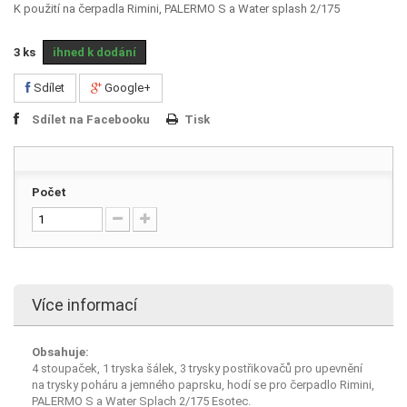
K použití na čerpadla Rimini, PALERMO S a Water splash 2/175
3
ks
ihned k dodání
Sdílet
Google+
Sdílet na Facebooku
Tisk
Počet
Více informací
Obsahuje:
4 stoupaček, 1 tryska šálek, 3 trysky postřikovačů pro upevnění
na trysky poháru a jemného paprsku, hodí se pro čerpadlo Rimini,
PALERMO S a Water Splach 2/175 Esotec.