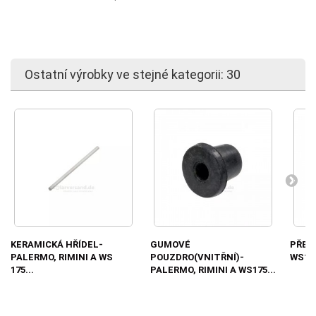
Ostatní výrobky ve stejné kategorii: 30
KERAMICKÁ HŘÍDEL-
GUMOVÉ
PŘEDN
PALERMO, RIMINI A WS
POUZDRO(VNITŘNÍ)-
WS17
175...
PALERMO, RIMINI A WS175...