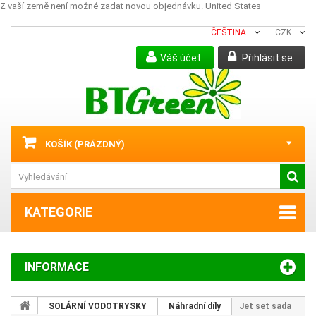
Z vaší země není možné zadat novou objednávku.
United States
ČEŠTINA
CZK
Váš účet
Přihlásit se
KOŠÍK
(PRÁZDNÝ)
KATEGORIE
INFORMACE
SOLÁRNÍ VODOTRYSKY
Náhradní díly
Jet set sada