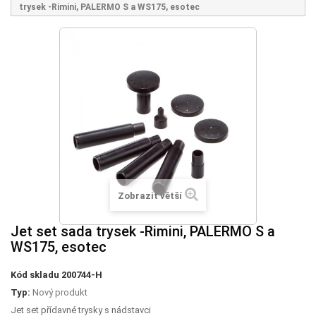
trysek -Rimini, PALERMO S a WS175, esotec
Zobrazit větší
Jet set sada trysek -Rimini, PALERMO S a
WS175, esotec
Kód skladu
200744-H
Typ:
Nový produkt
Jet set přídavné trysky s nádstavci